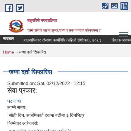
Skip to main content
बाह्रविसे नगरपालिका
"हामी सबैकाे चाहना,सुन्दर,शान्त र सफा नगरकाे परिकल्पना !"
समाचार
ीय शासन तथा बालअधिकार संरक्षण कार्यविधि (पहिलो संशोधन), २०८३
शिक्षक आवश्यकता
You are here
Home
» जग्गा दर्ता सिफारिस
जग्गा दर्ता सिफारिस
Submitted on:
Sat, 02/12/2022 - 12:15
सेवा प्रकार:
घर जग्गा
लाग्ने समय:
सोही दिन, सर्जमिनको हकमा बढीमा ३ दिनभित्र
जिम्मेवार अधिकारी: