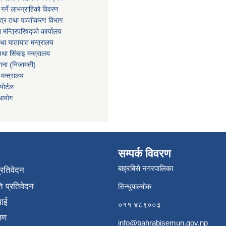
्त गर्ने लाभग्राहिको विवरण
पत्र तथा पञ्‍जीकरण विभाग
ा मन्त्रिपरिषद्को कार्यालय
तथा यातायात मन्त्रालय
था सिंचाइ मन्त्रालय
खाना (निजामती)
 मन्त्रालय
ोर्टल
 आयोग
सम्पर्क विवरण
बाह्रबिसे नगरपालिका
प्रतिवेदन
 प्रतिवेदन
सिन्धुपाल्चोक
वाई
०११ ४८९००३
्षण
info@bahrabisemun.gov.np