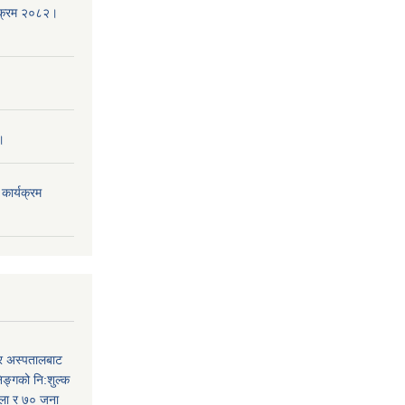
्यक्रम २०८२।
।
ार्यक्रम
र अस्पतालबाट
निङ्गको नि:शुल्क
हिला र ७० जना