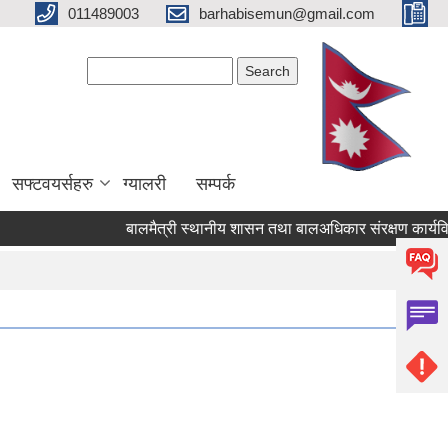
011489003
barhabisemun@gmail.com
Search form
Search
सफ्टवयर्सहरु
ग्यालरी
सम्पर्क
बालमैत्री स्थानीय शासन तथा बालअधिकार संरक्षण कार्यविधि 