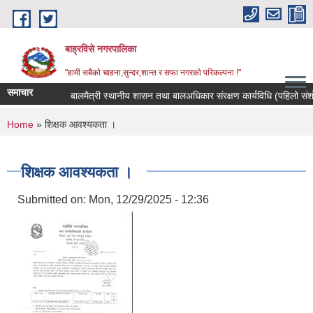
Skip to main content
बाह्रविसे नगरपालिका
"हामी सबैकाे चाहना,सुन्दर,शान्त र सफा नगरकाे परिकल्पना !"
समाचार
बालमैत्री स्थानीय शासन तथा बालअधिकार संरक्षण कार्यविधि (पहिलो संशो
You are here
Home
» शिक्षक आवश्यकता ।
शिक्षक आवश्यकता ।
Submitted on:
Mon, 12/29/2025 - 12:36