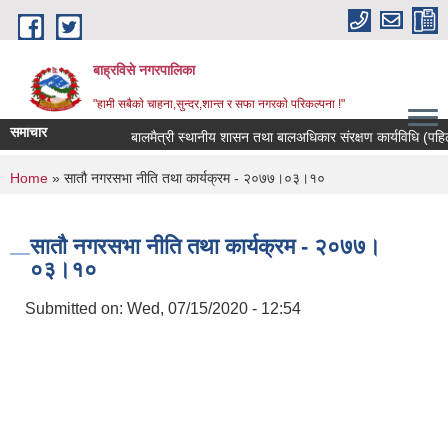
Skip to main content
बाह्रविसे नगरपालिका
"हामी सबैकाे चाहना,सुन्दर,शान्त र सफा नगरकाे परिकल्पना !"
समाचार
बालमैत्री स्थानीय शासन तथा बालअधिकार संरक्षण कार्यविधि (पहिलो
You are here
Home
» सातौ नगरसभा नीति तथा कार्यक्रम - २०७७।०३।१०
सातौ नगरसभा नीति तथा कार्यक्रम - २०७७।
०३।१०
Submitted on:
Wed, 07/15/2020 - 12:54