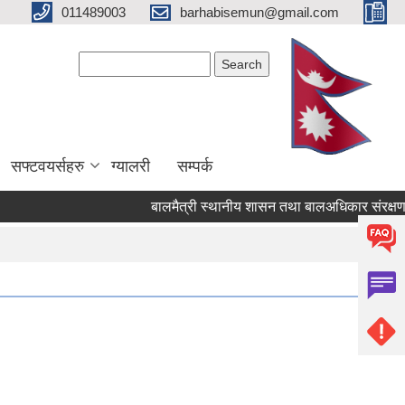
011489003
barhabisemun@gmail.com
Search form
Search
सफ्टवयर्सहरु
ग्यालरी
सम्पर्क
बालमैत्री स्थानीय शासन तथा बालअधिकार संरक्षण कार