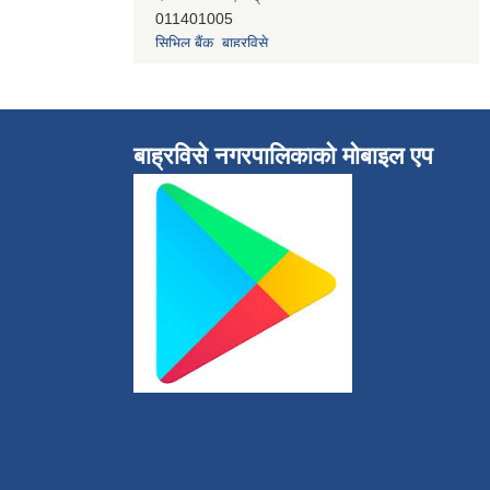
सिभिल बैंक, बाह्रविसे
011489283
बाह्रविसे नगरपालिकाकाे माेबाइल एप