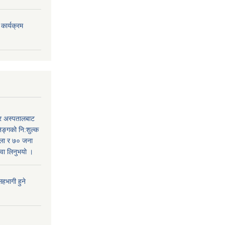
ार्यक्रम
र अस्पतालबाट
निङ्गको नि:शुल्क
हिला र ७० जना
सेवा लिनुभयो ।
हभागी हुने