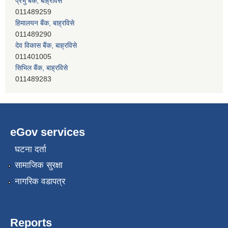
हिमालयन बैंक, बाह्रविसे
011489290
देव विकास बैंक, बाह्रविसे
011401005
सिभिल बैंक, बाह्रविसे
011489283
नेपाल क्रेडिट एण्ड कमर्स बैंक, चाैतारा
011620402
eGov services
घटना दर्ता
सामाजिक सुरक्षा
नागरिक वडापत्र
Reports