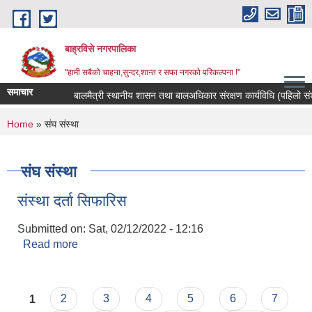
Skip to main content
बाह्रविसे नगरपालिका
"हामी सबैकाे चाहना,सुन्दर,शान्त र सफा नगरकाे परिकल्पना !"
समाचार
बालमैत्री स्थानीय शासन तथा बालअधिकार संरक्षण कार्यविधि (पहिलो संश
You are here
Home
» संघ संस्था
संघ संस्था
संस्था दर्ता सिफारिस
Submitted on:
Sat, 02/12/2022 - 12:16
Read more
about संस्था दर्ता सिफारिस
Pages
1
2
3
4
5
6
7